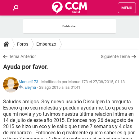
MENU
INICIO
FOROS
Foros
Embarazo
SALUD
Tema Anterior
Siguiente Tema
Ayuda por favor.
FAMILIA
Manuel173
- Modificado por Manuel173 el 27/08/2015, 01:13
NUTRICIÓN
Eleyna
-
28 ago 2015 a las 01:41
Saludos amigos. Soy nuevo usuario.Disculpen la pregunta.
BIENESTAR
Espero q no sea molestia y puedan ayudarme. Lo q pasa es
que mi novia y yo tuvimos nuestra última relación intima en
SEXUALIDAD
14 de julio de este año 2015. Entonces hoy 26 de agosto de
2015 se hizo un eco y le salio que tiene 7 semanas y 4 días
de embarazo.. Entonces lo q realmente quiero saber es q por
GLOSARIO
q tiene 7 semanas y 4 días de embarazo si estuvimos hace