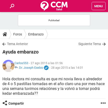
MENU
INICIO
FOROS
Foros
Embarazo
SALUD
Tema Anterior
Siguiente Tema
Ayuda embarazo
FAMILIA
Carlos553
- 27 ago 2015 a las 01:56
NUTRICIÓN
Dr. Joseph Exebio
-
28 ago 2015 a las 14:01
Hola doctora mi consulta es que mi novia lleva o alrededor
BIENESTAR
de 4 o 5 pastillas tomadas en el año claro una por mes hace
una semana tuvimos relaciónes y la volvió a tomar podrá
SEXUALIDAD
kedar embarazada??
Compartir
GLOSARIO