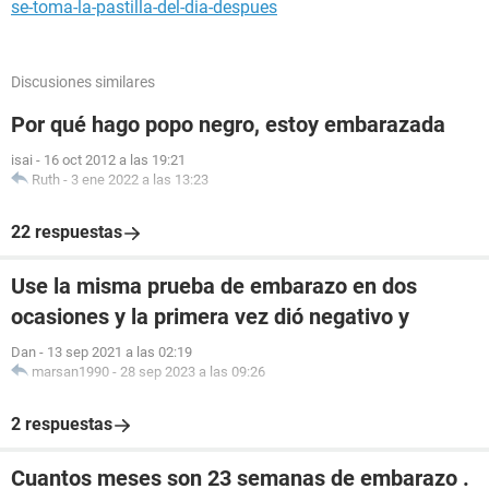
se-toma-la-pastilla-del-dia-despues
Discusiones similares
Por qué hago popo negro, estoy embarazada
isai
-
16 oct 2012 a las 19:21
Ruth
-
3 ene 2022 a las 13:23
22 respuestas
Use la misma prueba de embarazo en dos
ocasiones y la primera vez dió negativo y
Dan
-
13 sep 2021 a las 02:19
marsan1990
-
28 sep 2023 a las 09:26
2 respuestas
Cuantos meses son 23 semanas de embarazo .