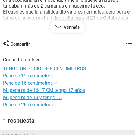
tardaban más de 2 semanas en hacerme la eco.
El caso es que la analítica dio valores normales, pero para el
tema de la eco, me han dado cita para el 21 de Octubre, por
lo cual ayer volví a hablar con mi médico y me dio otro papel
Ver más
urgente para regresar al hospital y adelantar la eco.
No valió de nada, y en el hospital, de manera bastante
brusca por cierto, me dijeron que no era posible y que para
Compartir
qué iba con ese papel.
Pero bueno, eso ahora es lo de menos. Lógicamente estoy
Consulta también:
muy preocupado y me cuesta mucho concentrarme en el
trabajo o en lo que sea, solo pienso en ese gran bulto duro y
TENGO UN BOCIO DE 8 CENTIMETROS
no paro de mirarlo. Ademas desde hace unos días me duele
Pene de 19 centimetros
y me da pinchazos, pero ya no sé si es un tema psicológico
Pene de 16 centimetros
✓
o bien un síntoma.
Las dudas que tengo son:
Mi pene mide 16-17 CM tengo 17 años
- Una vez visto que la función tiroidea es normal, a que se
Mi pene mide 19 y tengo 15
puede deber este gran bulto? ¿Que opciones de hay? me
Pene de 26 centímetros
preocupa la prisa de mi médico, me hace pensar que es algo
muy malo
1 respuesta
- ¿Debería adelantarme y realizar la ecografía de manera
privada?