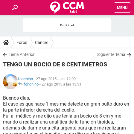
MENU
INICIO
FOROS
Foros
Cáncer
SALUD
Tema Anterior
Siguiente Tema
TENGO UN BOCIO DE 8 CENTIMETROS
FAMILIA
fonchino
- 27 ago 2015 a las 12:09
NUTRICIÓN
fonchino
-
27 ago 2015 a las 13:31
Buenos días,
BIENESTAR
El caso es que hace 1 mes me detecté un gran bulto duro en
la parte inferior derecha del cuello.
SEXUALIDAD
Fui al médico y me dijo que tenía un bocio de 8 cm y me
mando a realizar una analítica de la función tiroidea,
ademas de darme una cita urgente para que me realizaran
GLOSARIO
una ecografía en el hospital, y me dijo que le avisase si