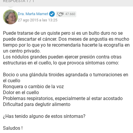
RESPUESTA 1 / 1
Agradezco cualquier indicación sobre lo que estoy pasando
Dra. Marta Marnet
47.660
e información al respecto.
27 ago 2015 a las 13:25
Muchísimas gracias
Puede tratarse de un quiste pero si es un bulto duro no se
puede descartar el cáncer. Dos meses de angustia es mucho
tiempo por lo que yo te recomendaría hacerte la ecografía en
un centro privado.
Los nódulos grandes pueden ejercer presión contra otras
estructuras en el cuello, lo que provoca síntomas como:
Bocio o una glándula tiroides agrandada o tumoraciones en
el cuello
Ronquera o cambio de la voz
Dolor en el cuello
Problemas respiratorios, especialmente al estar acostado
Dificultad para deglutir alimento
¿Has tenido alguno de estos síntomas?
Saludos !