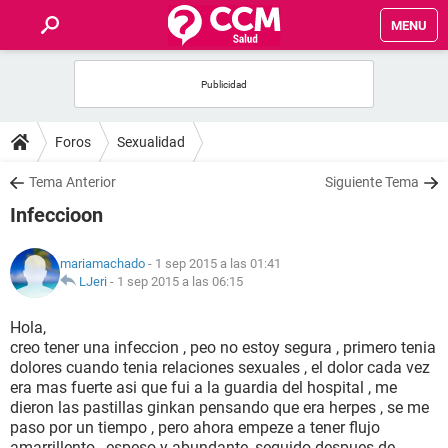
MENU
INICIO
FOROS
Foros
Sexualidad
SALUD
Tema Anterior
Siguiente Tema
Infeccioon
FAMILIA
mariamachado
- 1 sep 2015 a las 01:41
NUTRICIÓN
LJeri
-
1 sep 2015 a las 06:15
Hola,
BIENESTAR
creo tener una infeccion , peo no estoy segura , primero tenia
dolores cuando tenia relaciones sexuales , el dolor cada vez
SEXUALIDAD
era mas fuerte asi que fui a la guardia del hospital , me
dieron las pastillas ginkan pensando que era herpes , se me
paso por un tiempo , pero ahora empeze a tener flujo
GLOSARIO
amarrillento , espeso y abundante, seguido despues de