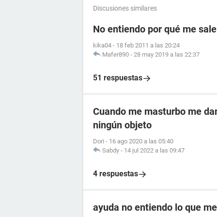
Discusiones similares
No entiendo por qué me sale
kika04
-
18 feb 2011 a las 20:24
Mafer890
-
28 may 2019 a las 22:37
51 respuestas
Cuando me masturbo me dan 
ningún objeto
Dori
-
16 ago 2020 a las 05:40
Sabdy
-
14 jul 2022 a las 09:47
4 respuestas
ayuda no entiendo lo que me