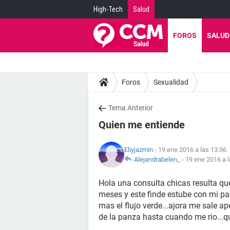
High-Tech
Salud
FOROS
SALUD
Foros
Sexualidad
Tema Anterior
Quien me entiende
Eliyjazmin
- 19 ene 2016 a las 13:56
Alejandrabelen_
-
19 ene 2016 a l
Hola una consulta chicas resulta q
meses y este finde estube con mi pa
mas el flujo verde...ajora me sale a
de la panza hasta cuando me rio...q