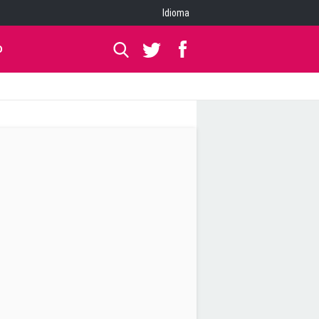
Idioma
O