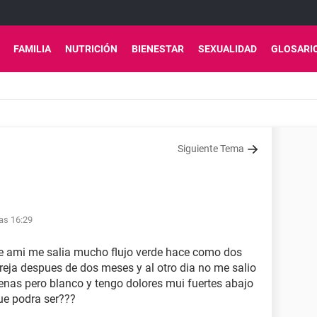
FAMILIA
NUTRICIÓN
BIENESTAR
SEXUALIDAD
GLOSARI
Siguiente Tema
as 16:29
ue ami me salia mucho flujo verde hace como dos
reja despues de dos meses y al otro dia no me salio
penas pero blanco y tengo dolores mui fuertes abajo
ue podra ser???