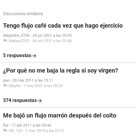
Discusiones similares
Tengo flujo café cada vez que hago ejercicio
Alejandra_5706
-
29 jun 2021 a las 20:35
Matias2202
-
24 oct 2021 a las 03:48
5 respuestas
¿Por qué no me baja la regla si soy virgen?
pao
-
29 mar 2011 a las 15:11
Mayita
-
1 may 2021 a las 08:25
374 respuestas
Me bajó un flujo marrón después del coito
flor
-
17 abr 2011 a las 05:44
Mil_123
-
2 may 2019 a las 02:31