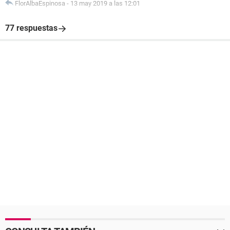
FlorAlbaEspinosa
-
13 may 2019 a las 12:01
77 respuestas