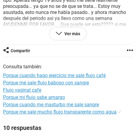
tipo. Apenas tengo 19 años y esto me tiene realmente
preocupada... ya que no se de que se trata... Estoy muy
asustada, esto nunca me había pasado.. y ahora mancho
después del periodo asi ya llevo como una semana
AYUDENME POR FAVOR.... Que puede ser esto????? si me
pueden responder a mi correo mucho mejor aca se los dejo
Ver más
mari.elith@hotmail.com.... NECESITO AYUDA URGENTE
QUIZAS NO SEA NADA MALO PERO IGUAL ME DA MIEDO..
Compartir
Consulta también:
Porque cuando hago ejercicio me sale flujo café
Porque me sale flujo baboso con sangre
Flujo vaginal cafe
Porque mi flujo sabe amargo
Porque cuando me masturbo me sale sangre
Porque me sale mucho flujo transparente como agua
✓
10 respuestas