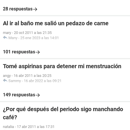
28 respuestas
Al ir al baño me salió un pedazo de carne
mary
-
20 oct 2011 a las 21:35
Many
-
25 ene 2023 a las 14:01
101 respuestas
Tomé aspirinas para detener mi menstruación
angy
-
16 abr 2011 a las 20:25
Sammy
-
16 abr 2022 a las 09:21
149 respuestas
¿Por qué después del periodo sigo manchando
café?
natalia
-
17 abr 2011 a las 17:31