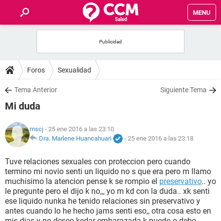
MENU
INICIO
FOROS
Foros
Sexualidad
SALUD
Tema Anterior
Siguiente Tema
Mi duda
FAMILIA
mscj
- 25 ene 2016 a las 23:10
NUTRICIÓN
Dra. Marlene Huancahuari
-
25 ene 2016 a las 23:18
Tuve relaciones sexuales con proteccion pero cuando
BIENESTAR
termino mi novio senti un liquido no s que era pero m llamo
muchisimo la atencion pense k se rompio el
preservativo
.. yo
SEXUALIDAD
le pregunte pero el dijo k no,,, yo m kd con la duda.. xk senti
ese liquido nunka he tenido relaciones sin preservativo y
antes cuando lo he hecho jams senti eso,, otra cosa esto en
GLOSARIO
mis dias y no deseo kedar embarazada k puedo o debo