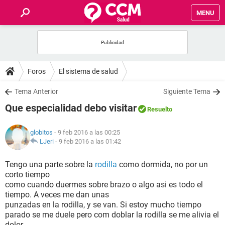
MENU
INICIO
FOROS
Foros
El sistema de salud
SALUD
Tema Anterior
Siguiente Tema
Que especialidad debo visitar
Resuelto
FAMILIA
globitos
- 9 feb 2016 a las 00:25
NUTRICIÓN
LJeri
-
9 feb 2016 a las 01:42
Tengo una parte sobre la
rodilla
como dormida, no por un
BIENESTAR
corto tiempo
como cuando duermes sobre brazo o algo asi es todo el
SEXUALIDAD
tiempo. A veces me dan unas
punzadas en la rodilla, y se van. Si estoy mucho tiempo
parado se me duele pero com doblar la rodilla se me alivia el
GLOSARIO
dolor.