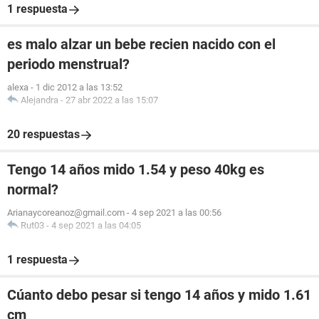
1 respuesta
es malo alzar un bebe recien nacido con el
periodo menstrual?
alexa
-
1 dic 2012 a las 13:52
Alejandra
-
27 abr 2022 a las 15:07
20 respuestas
Tengo 14 años mido 1.54 y peso 40kg es
normal?
Arianaycoreanoz@gmail.com
-
4 sep 2021 a las 00:56
Rut03
-
4 sep 2021 a las 04:05
1 respuesta
Cúanto debo pesar si tengo 14 años y mido 1.61
cm