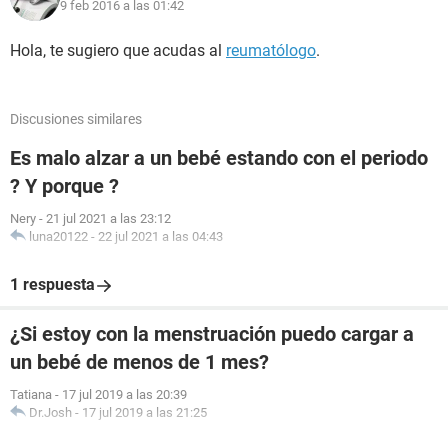
9 feb 2016 a las 01:42
Hola, te sugiero que acudas al
reumatólogo
.
Discusiones similares
Es malo alzar a un bebé estando con el periodo
? Y porque ?
Nery
-
21 jul 2021 a las 23:12
luna20122
-
22 jul 2021 a las 04:43
1 respuesta
¿Si estoy con la menstruación puedo cargar a
un bebé de menos de 1 mes?
Tatiana
-
17 jul 2019 a las 20:39
Dr.Josh
-
17 jul 2019 a las 21:25