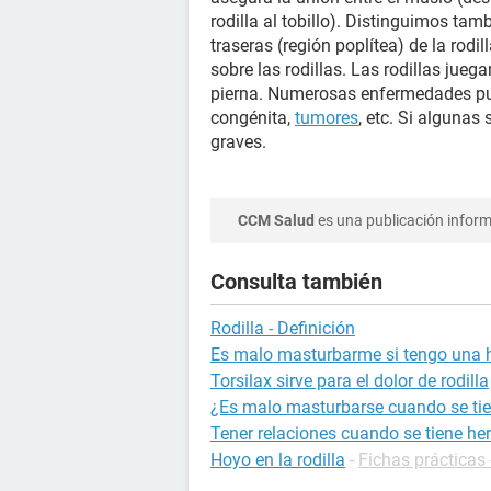
rodilla al tobillo). Distinguimos tam
traseras (región poplítea) de la rodil
sobre las rodillas. Las rodillas jueg
pierna. Numerosas enfermedades pue
congénita,
tumores
, etc. Si alguna
graves.
CCM Salud
es una publicación informa
Consulta también
Rodilla - Definición
Es malo masturbarme si tengo una he
Torsilax sirve para el dolor de rodilla
¿Es malo masturbarse cuando se tie
Tener relaciones cuando se tiene he
Hoyo en la rodilla
-
Fichas prácticas 