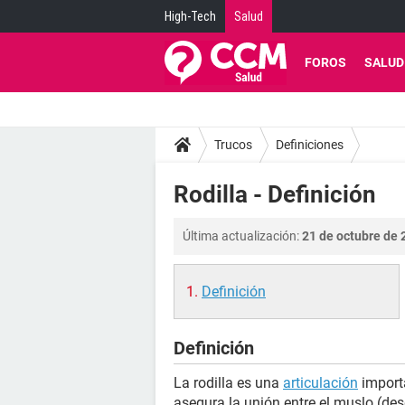
High-Tech
Salud
FOROS
SALUD
Trucos
Definiciones
Rodilla - Definición
Última actualización:
21 de octubre de 
Definición
Definición
La rodilla es una
articulación
importa
asegura la unión entre el muslo (desd