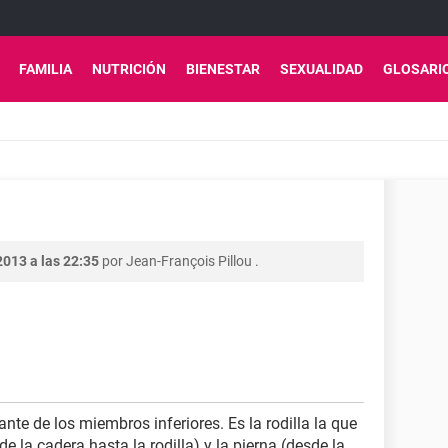
FAMILIA
NUTRICIÓN
BIENESTAR
SEXUALIDAD
GLOSARI
2013 a las 22:35
por
Jean-François Pillou
.
nte de los miembros inferiores. Es la rodilla la que
e la cadera hasta la rodilla) y la pierna (desde la