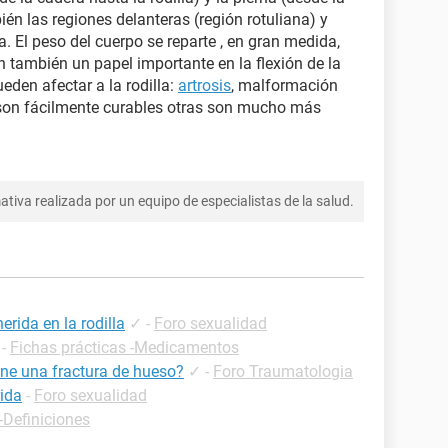
bién las regiones delanteras (región rotuliana) y
la. El peso del cuerpo se reparte , en gran medida,
an también un papel importante en la flexión de la
den afectar a la rodilla:
artrosis
, malformación
s son fácilmente curables otras son mucho más
tiva realizada por un equipo de especialistas de la salud.
rida en la rodilla
✓
-
Foro sexualidad
-
Fichas prácticas -Medicamentos
ne una fractura de hueso?
✓
-
Foro Traumatologia
rida
-
Foro sexualidad
-Definiciones