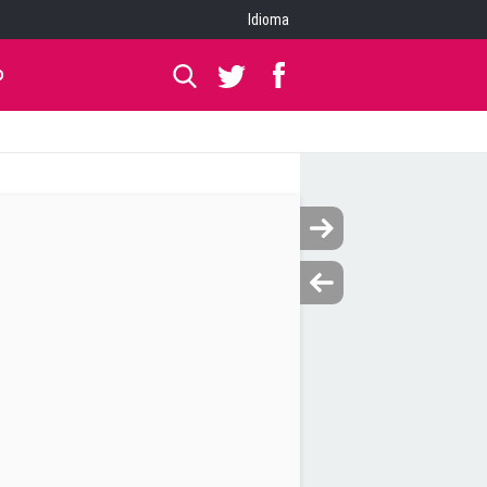
Idioma
O