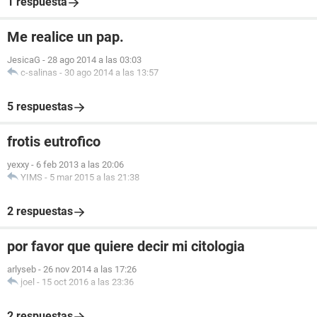
1 respuesta
Me realice un pap.
JesicaG
-
28 ago 2014 a las 03:03
c-salinas
-
30 ago 2014 a las 13:57
5 respuestas
frotis eutrofico
yexxy
-
6 feb 2013 a las 20:06
YIMS
-
5 mar 2015 a las 21:38
2 respuestas
por favor que quiere decir mi citologia
arlyseb
-
26 nov 2014 a las 17:26
joel
-
15 oct 2016 a las 23:36
2 respuestas