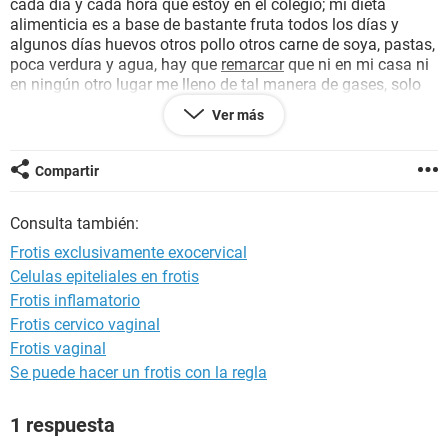
cada día y cada hora que estoy en el colegio; mi dieta
alimenticia es a base de bastante fruta todos los días y
algunos días huevos otros pollo otros carne de soya, pastas,
poca verdura y agua, hay que
remarcar
que ni en mi casa ni
en ningún otro lugar me lleno de tal manera de gases, solo
ocurre en el colegio, y mi pregunta es si es grave, si es
Ver más
alguna enfermedad, y que ocurre en mi sistema digestivo
cuando ingreso al aula, muchas gracias por vuestra
atención.
Compartir
Consulta también:
Frotis exclusivamente exocervical
Celulas epiteliales en frotis
Frotis inflamatorio
Frotis cervico vaginal
Frotis vaginal
Se puede hacer un frotis con la regla
1 respuesta