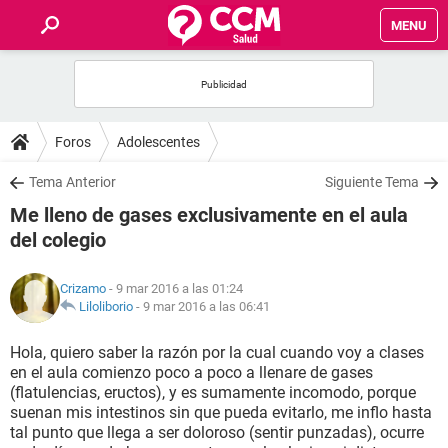
MENU
INICIO
FOROS
Foros
Adolescentes
SALUD
Tema Anterior
Siguiente Tema
Me lleno de gases exclusivamente en el aula
FAMILIA
del colegio
NUTRICIÓN
Crizamo
- 9 mar 2016 a las 01:24
Liloliborio
-
9 mar 2016 a las 06:41
BIENESTAR
Hola, quiero saber la razón por la cual cuando voy a clases
en el aula comienzo poco a poco a llenare de gases
SEXUALIDAD
(flatulencias, eructos), y es sumamente incomodo, porque
suenan mis intestinos sin que pueda evitarlo, me inflo hasta
tal punto que llega a ser doloroso (sentir punzadas), ocurre
GLOSARIO