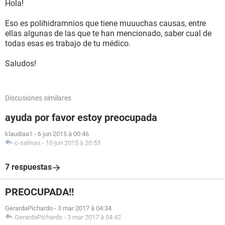
Hola!
Eso es polihidramnios que tiene muuuchas causas, entre
ellas algunas de las que te han mencionado, saber cual de
todas esas es trabajo de tu médico.
Saludos!
Discusiones similares
ayuda por favor estoy preocupada
klaudiaa1
-
6 jun 2015 à 00:46
c-salinas
-
10 jun 2015 à 20:53
7 respuestas
PREOCUPADA!!
GerardaPichardo
-
3 mar 2017 à 04:34
GerardaPichardo
-
3 mar 2017 à 04:42