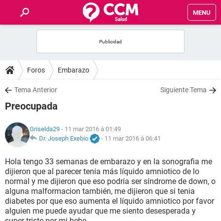
MENU
INICIO
FORUMS
Foros
Embarazo
SALUD
Tema Anterior
Siguiente Tema
Preocupada
FAMILIA
Griselda29
- 11 mar 2016 à 01:49
NUTRICIÓN
Dr. Joseph Exebio
-
11 mar 2016 à 06:41
Hola tengo 33 semanas de embarazo y en la sonografia me
BIENESTAR
dijieron que al parecer tenia más líquido amniotico de lo
normal y me dijieron que eso podría ser síndrome de down, o
SEXUALIDAD
alguna malformacion también, me dijieron que si tenia
diabetes por que eso aumenta el líquido amniotico por favor
alguien me puede ayudar que me siento desesperada y
GLOSARIO
super triste por mi bebe .