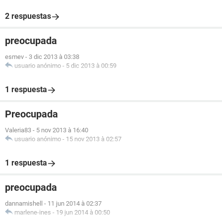
2 respuestas
preocupada
esmev
-
3 dic 2013 à 03:38
usuario anónimo
-
5 dic 2013 à 00:59
1 respuesta
Preocupada
Valeria83
-
5 nov 2013 à 16:40
usuario anónimo
-
15 nov 2013 à 02:57
1 respuesta
preocupada
dannamishell
-
11 jun 2014 à 02:37
marlene-ines
-
19 jun 2014 à 00:50