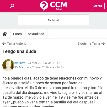
MENU
INICIO
FOROS
Foros
Sexualidad
SALUD
Tema Anterior
Siguiente Tema
Tengo una duda
FAMILIA
melibett
- 24 mar 2016 a las 11:17
NUTRICIÓN
Ma.chis
-
25 mar 2016 a las 16:46
hola buenos días. acabo de tener relaciones con mi novio y
BIENESTAR
él cree que salió un poco de semen por fuera del
preservativo. el día 3 de marzo nos pasó lo mismo y tomé la
SEXUALIDAD
pastilla del día después. me vino la regla el 8 y se me fue el
12 de marzo. me volvió a venir el 19 y se me fue antes de
ayer. ¿puedo volver a tomar la pastilla del día después?
GLOSARIO
estamos preocupados, gracias