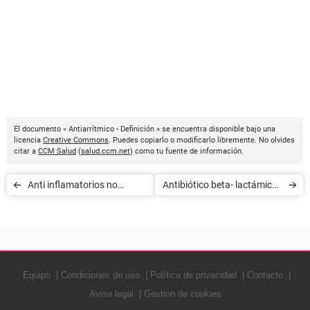
El documento « Antiarrítmico - Definición » se encuentra disponible bajo una
licencia
Creative Commons
. Puedes copiarlo o modificarlo libremente. No olvides
citar a
CCM Salud
(
salud.ccm.net
) como tu fuente de información.
Anti inflamatorios no
Antibiótico beta- lactámicos
esteroideos - Definición
- Definición
Equipo
Condiciones de uso
Política de privacidad
Contacto
Aviso legal
Gestión de cookies