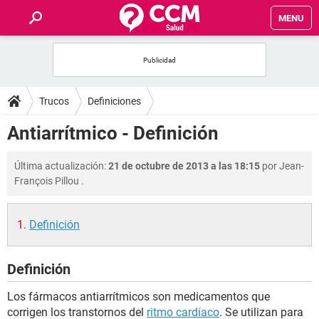
MENU
INICIO
FOROS
Trucos
Definiciones
SALUD
Antiarrítmico - Definición
FAMILIA
Última actualización:
21 de octubre de 2013 a las 18:15
por
Jean-
François Pillou
.
NUTRICIÓN
Definición
BIENESTAR
Definición
SEXUALIDAD
Los fármacos antiarrítmicos son medicamentos que
GLOSARIO
corrigen los transtornos del
ritmo cardíaco
. Se utilizan para