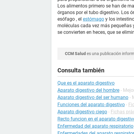
Los alimentos primero se han de mast
órganos por el tubo digestivo. Los ó
esófago , el
estómago
y los intesti
moléculas cada vez más pequeñas y 
se convierten en heces, que se elimi
CCM Salud
es una publicación informa
Consulta también
Que es el aparato digestivo
Aparato digestivo del hombre
- Mejo
Aparato digestivo del ser humano
- 
Funciones del aparato digestivo
-
Fi
Aparato digestivo ciego
-
Fichas prác
Recto funcion en el aparato digestiv
Enfermedad del aparato respiratorio
Enfermedades del aparato respirator