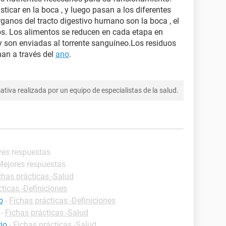
icar en la boca , y luego pasan a los diferentes
rganos del tracto digestivo humano son la boca , el
nos. Los alimentos se reducen en cada etapa en
son enviadas al torrente sanguíneo.Los residuos
nan a través del
ano
.
tiva realizada por un equipo de especialistas de la salud.
res respuestas
Mejores respuestas
chas prácticas -Salud
ticas -Definiciones
o
-
Fichas prácticas -Definiciones
-
Fichas prácticas -Salud
io
-
Fichas prácticas -Salud