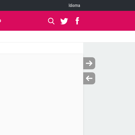
Idioma
O