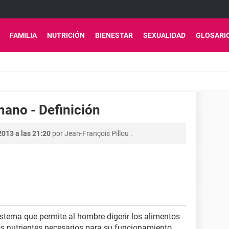
FAMILIA
NUTRICIÓN
BIENESTAR
SEXUALIDAD
GLOSARI
mano - Definición
2013 a las 21:20
por
Jean-François Pillou
.
istema que permite al hombre digerir los alimentos
s nutrientes necesarios para su funcionamiento.