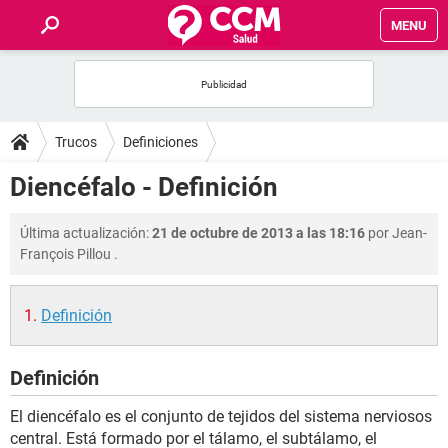
MENU
INICIO
FOROS
Trucos
Definiciones
SALUD
Diencéfalo - Definición
FAMILIA
Última actualización:
21 de octubre de 2013 a las 18:16
por
Jean-
François Pillou
.
NUTRICIÓN
Definición
BIENESTAR
Definición
SEXUALIDAD
El diencéfalo es el conjunto de tejidos del sistema nerviosos
GLOSARIO
central. Está formado por el tálamo, el subtálamo, el