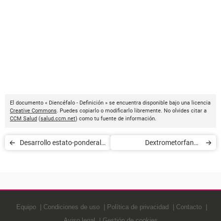
El documento « Diencéfalo - Definición » se encuentra disponible bajo una licencia
Creative Commons
. Puedes copiarlo o modificarlo libremente. No olvides citar a
CCM Salud
(
salud.ccm.net
) como tu fuente de información.
Desarrollo estato-ponderal -
Dextrometorfano -
Definición
Definición
Equipo
Condiciones de uso
Política de privacidad
Contacto
Aviso legal
Gestión de cookies