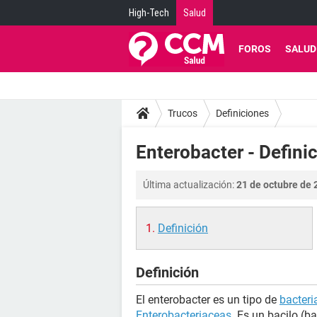
High-Tech
Salud
FOROS
SALUD
Trucos
Definiciones
Enterobacter - Defini
Última actualización:
21 de octubre de 
Definición
Definición
El enterobacter es un tipo de
bacteri
Enterobacteriaceas
. Es un bacilo (b