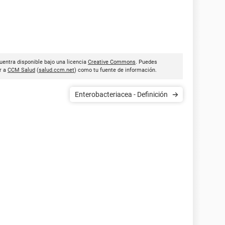
uentra disponible bajo una licencia
Creative Commons
. Puedes
ar a
CCM Salud
(
salud.ccm.net
) como tu fuente de información.
Enterobacteriacea - Definición