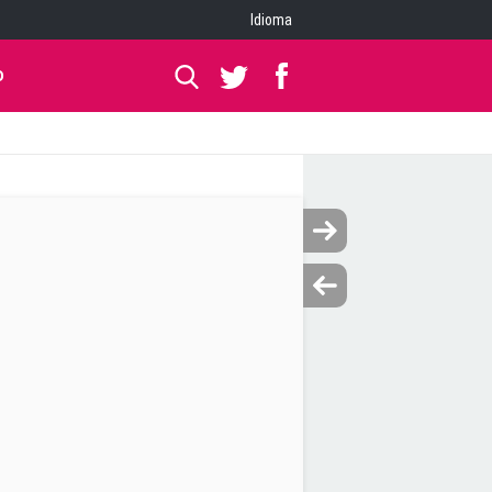
Idioma
O