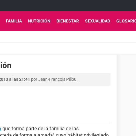
FAMILIA
NUTRICIÓN
BIENESTAR
SEXUALIDAD
GLOSARI
ción
2013 a las 21:41
por
Jean-François Pillou
.
a
que forma parte de la familia de las
acteria de forma alargada) cuyo hábitat privilegiado