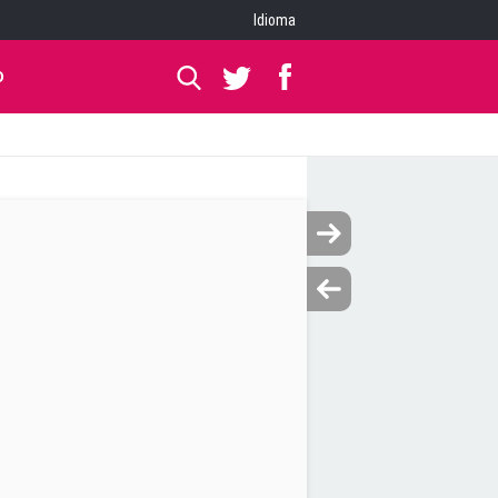
Idioma
O