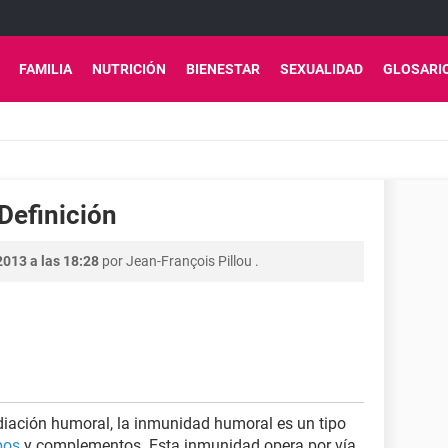
FAMILIA
NUTRICIÓN
BIENESTAR
SEXUALIDAD
GLOSARI
Definición
2013 a las 18:28
por
Jean-François Pillou
.
ación humoral, la inmunidad humoral es un tipo
pos
y complementos. Esta inmunidad opera por vía