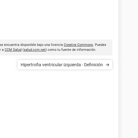
se encuentra disponible bajo una licencia
Creative Commons
. Puedes
ar a
CCM Salud
(
salud.ccm.net
) como tu fuente de información.
Hipertrofia ventricular izquierda - Definición