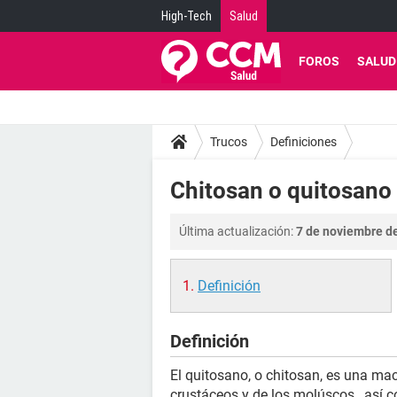
High-Tech
Salud
FOROS
SALUD
Trucos
Definiciones
Chitosan o quitosano 
Última actualización:
7 de noviembre de
Definición
Definición
El quitosano, o chitosan, es una ma
crustáceos y de los molúscos , así