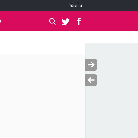
Idioma
O