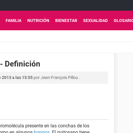
FAMILIA
NUTRICIÓN
BIENESTAR
SEXUALIDAD
GLOSARI
- Definición
 2013 a las 15:55
por
Jean-François Pillou
.
cromolécula presente en las conchas de los
 como en algunos
hongos
. El quitosano tiene