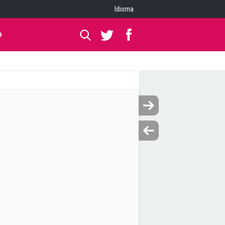
Idioma
O