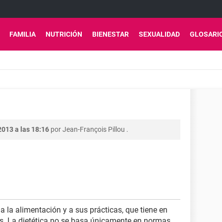
FAMILIA
NUTRICIÓN
BIENESTAR
SEXUALIDAD
GLOSARI
2013 a las 18:16
por
Jean-François Pillou
.
 a la alimentación y a sus prácticas, que tiene en
es. La dietética no se basa únicamente en normas