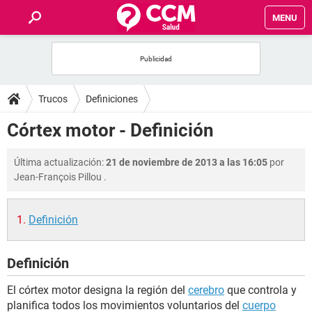
MENU
INICIO
FOROS
Trucos
Definiciones
SALUD
Córtex motor - Definición
FAMILIA
Última actualización:
21 de noviembre de 2013 a las 16:05
por
Jean-François Pillou
.
NUTRICIÓN
Definición
BIENESTAR
Definición
SEXUALIDAD
El córtex motor designa la región del
cerebro
que controla y
GLOSARIO
planifica todos los movimientos voluntarios del
cuerpo