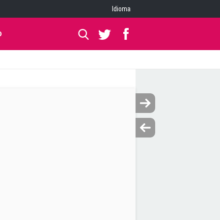
Idioma
O