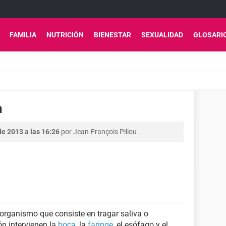
FAMILIA
NUTRICIÓN
BIENESTAR
SEXUALIDAD
GLOSARI
n
e 2013 a las 16:26
por
Jean-François Pillou
.
 organismo que consiste en tragar saliva o
ón intervienen la
boca
, la
faringe
, el esófago y el