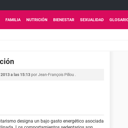
FAMILIA
NUTRICIÓN
BIENESTAR
SEXUALIDAD
GLOSARI
ición
 2013 a las 15:13
por
Jean-François Pillou
.
ntarismo designa un bajo gasto energético asociada
clinada. Los comportamientos sedentarios son