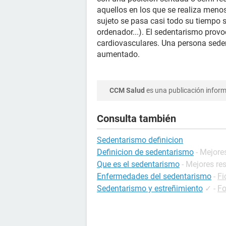
aquellos en los que se realiza men
sujeto se pasa casi todo su tiempo s
ordenador...). El sedentarismo pro
cardiovasculares. Una persona seden
aumentado.
CCM Salud
es una publicación informa
Consulta también
Sedentarismo definicion
Definicion de sedentarismo
- Mejore
Que es el sedentarismo
- Mejores re
Enfermedades del sedentarismo
-
Fi
Sedentarismo y estreñimiento
✓
-
Fo