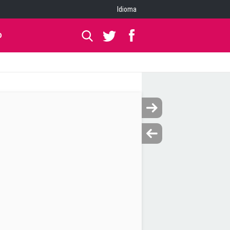
Idioma
O