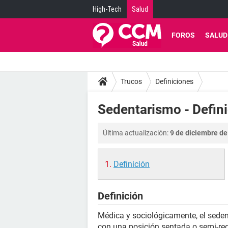
High-Tech
Salud
FOROS
SALUD
Trucos
Definiciones
Sedentarismo - Defin
Última actualización:
9 de diciembre de
Definición
Definición
Médica y sociológicamente, el sede
con una posición sentada o semi-re