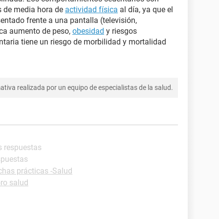
os de media hora de
actividad física
al día, ya que el
entado frente a una pantalla (televisión,
voca aumento de peso,
obesidad
y riesgos
taria tiene un riesgo de morbilidad y mortalidad
tiva realizada por un equipo de especialistas de la salud.
s respuestas
spuestas
chas prácticas -Salud
ro salud