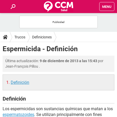
MENU
INICIO
FOROS
Trucos
Definiciones
SALUD
Espermicida - Definición
FAMILIA
Última actualización:
9 de diciembre de 2013 a las 15:43
por
Jean-François Pillou
.
NUTRICIÓN
Definición
BIENESTAR
Definición
SEXUALIDAD
Los espermicidas son sustancias químicas que matan a los
GLOSARIO
espermatozoides
. Se utilizan principalmente con fines