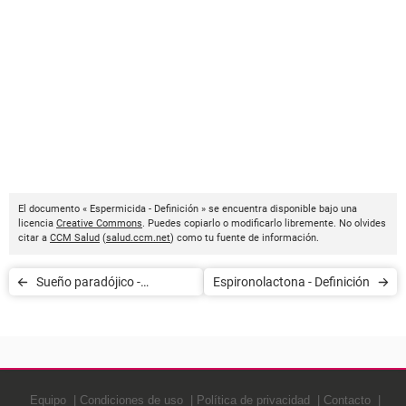
El documento « Espermicida - Definición » se encuentra disponible bajo una
licencia
Creative Commons
. Puedes copiarlo o modificarlo libremente. No olvides
citar a
CCM Salud
(
salud.ccm.net
) como tu fuente de información.
Sueño paradójico -
Espironolactona - Definición
Definición
Equipo
Condiciones de uso
Política de privacidad
Contacto