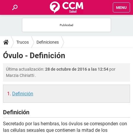
MENU
INICIO
FOROS
Trucos
Definiciones
SALUD
Óvulo - Definición
FAMILIA
Última actualización:
28 de octubre de 2016 a las 12:54
por
Marzia Chiriatti
.
NUTRICIÓN
Definición
BIENESTAR
Definición
SEXUALIDAD
Secretado por las hembras, los óvulos se corresponden con
GLOSARIO
las células sexuales que contienen la mitad de los