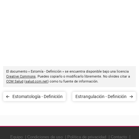
El documento « Estomía - Definición » se encuentra disponible bajo una licencia
Creative Commons
. Puedes copiarlo o modificarlo libremente. No olvides citar a
CCM Salud
(
salud.ccm.net
) como tu fuente de información.
Estomatología - Definición
Estrangulación - Definición
Equipo
Condiciones de uso
Política de privacidad
Contacto