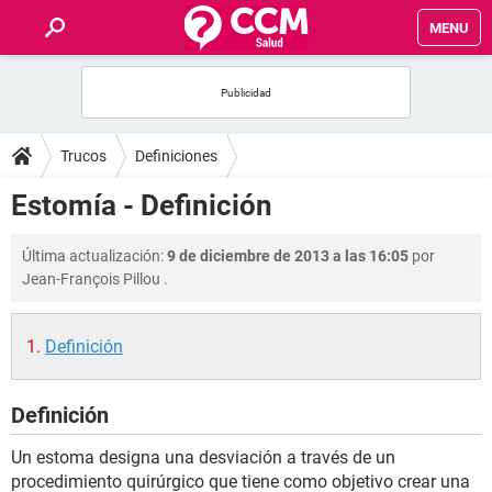
MENU
INICIO
FOROS
Trucos
Definiciones
SALUD
Estomía - Definición
FAMILIA
Última actualización:
9 de diciembre de 2013 a las 16:05
por
Jean-François Pillou
.
NUTRICIÓN
Definición
BIENESTAR
Definición
SEXUALIDAD
Un estoma designa una desviación a través de un
GLOSARIO
procedimiento quirúrgico que tiene como objetivo crear una