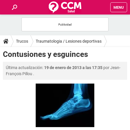
MENU
INICIO
FOROS
Trucos
Traumatologia / Lesiones deportivas
SALUD
Contusiones y esguinces
FAMILIA
Última actualización:
19 de enero de 2013 a las 17:35
por
Jean-
François Pillou
.
NUTRICIÓN
BIENESTAR
SEXUALIDAD
GLOSARIO