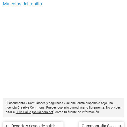
Maleolos del tobillo
El documento « Contusiones y esguinces » se encuentra disponible bajo una
licencia
Creative Commons
. Puedes copiarlo o modificarlo libremente. No olvides
citar a
CCM Salud
(
salud.ccm.net
) como tu fuente de información.
Deporte y riesgo de sufrir
Gammagrafía ósea