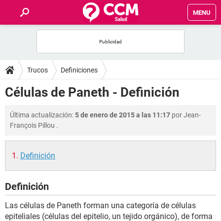
MENU
INICIO
FOROS
Trucos
Definiciones
SALUD
Células de Paneth - Definición
FAMILIA
Última actualización:
5 de enero de 2015 a las 11:17
por
Jean-
François Pillou
.
NUTRICIÓN
Definición
BIENESTAR
Definición
SEXUALIDAD
Las células de Paneth forman una categoría de células
GLOSARIO
epiteliales (células del epitelio, un tejido orgánico), de forma