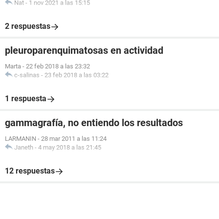
Nat
-
1 nov 2021 a las 15:15
2 respuestas
pleuroparenquimatosas en actividad
Marta
-
22 feb 2018 a las 23:32
c-salinas
-
23 feb 2018 a las 03:22
1 respuesta
gammagrafía, no entiendo los resultados
LARMANIN
-
28 mar 2011 a las 11:24
Janeth
-
4 may 2018 a las 21:45
12 respuestas