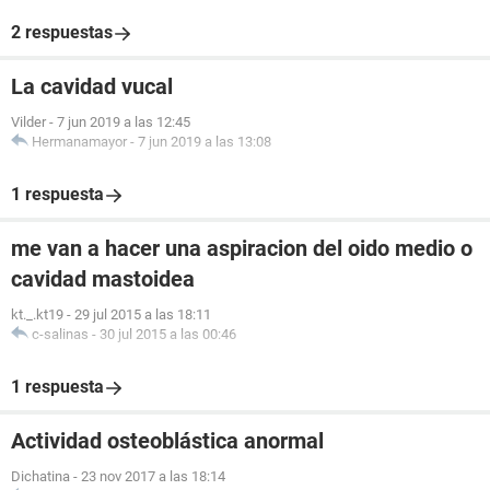
2 respuestas
La cavidad vucal
Vilder
-
7 jun 2019 a las 12:45
Hermanamayor
-
7 jun 2019 a las 13:08
1 respuesta
me van a hacer una aspiracion del oido medio o
cavidad mastoidea
kt._.kt19
-
29 jul 2015 a las 18:11
c-salinas
-
30 jul 2015 a las 00:46
1 respuesta
Actividad osteoblástica anormal
Dichatina
-
23 nov 2017 a las 18:14