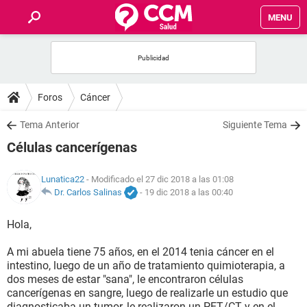
MENU
INICIO
FOROS
Foros
Cáncer
SALUD
Tema Anterior
Siguiente Tema
Células cancerígenas
FAMILIA
Lunatica22
- Modificado el 27 dic 2018 a las 01:08
NUTRICIÓN
Dr. Carlos Salinas
-
19 dic 2018 a las 00:40
Hola,
BIENESTAR
A mi abuela tiene 75 años, en el 2014 tenia cáncer en el
SEXUALIDAD
intestino, luego de un año de tratamiento quimioterapia, a
dos meses de estar "sana", le encontraron células
cancerígenas en sangre, luego de realizarle un estudio que
GLOSARIO
diagnosticaba un tumor, le realizaron un PET/CT y en el