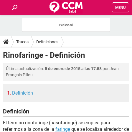
MENU
INICIO
FOROS
Trucos
Definiciones
SALUD
Rinofaringe - Definición
FAMILIA
Última actualización:
5 de enero de 2015 a las 17:58
por
Jean-
François Pillou
.
NUTRICIÓN
Definición
BIENESTAR
Definición
SEXUALIDAD
El término rinofaringe (nasofaringe) se emplea para
GLOSARIO
referirnos a la zona de la
faringe
que se localiza alrededor de