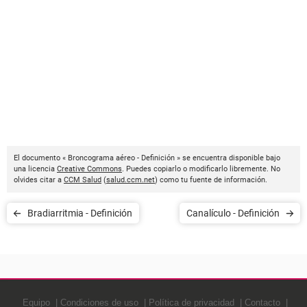
El documento « Broncograma aéreo - Definición » se encuentra disponible bajo
una licencia
Creative Commons
. Puedes copiarlo o modificarlo libremente. No
olvides citar a
CCM Salud
(
salud.ccm.net
) como tu fuente de información.
Bradiarritmia - Definición
Canalículo - Definición
Equipo
Condiciones de uso
Política de privacidad
Contacto