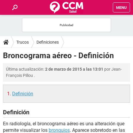
MENU
INICIO
FOROS
Trucos
Definiciones
SALUD
Broncograma aéreo - Definición
FAMILIA
Última actualización:
2 de marzo de 2015 a las 13:01
por
Jean-
François Pillou
.
NUTRICIÓN
Definición
BIENESTAR
Definición
SEXUALIDAD
En radiología, el broncograma aéreo es una alteración que
GLOSARIO
permite visualizar los
bronquios
. Aparece sobretodo en las