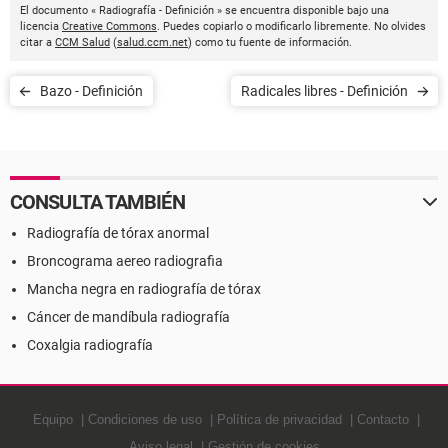
El documento « Radiografía - Definición » se encuentra disponible bajo una
licencia
Creative Commons
. Puedes copiarlo o modificarlo libremente. No olvides
citar a
CCM Salud
(
salud.ccm.net
) como tu fuente de información.
Bazo - Definición
Radicales libres - Definición
CONSULTA TAMBIÉN
Radiografía de tórax anormal
Broncograma aereo radiografia
Mancha negra en radiografía de tórax
Cáncer de mandíbula radiografía
Coxalgia radiografía
Equipo
Condiciones de uso
Política de privacidad
Contacto
Aviso legal
Gestión de cookies