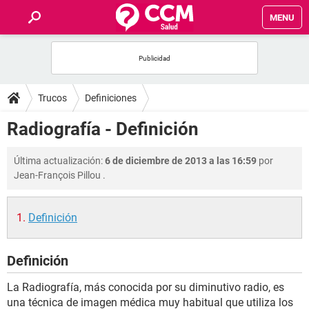
MENU
INICIO
FOROS
Trucos
Definiciones
SALUD
Radiografía - Definición
FAMILIA
Última actualización:
6 de diciembre de 2013 a las 16:59
por
Jean-François Pillou
.
NUTRICIÓN
Definición
BIENESTAR
Definición
SEXUALIDAD
La Radiografía, más conocida por su diminutivo radio, es
GLOSARIO
una técnica de imagen médica muy habitual que utiliza los