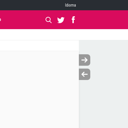
Idioma
O