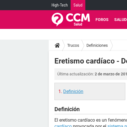
High-Tech
Salud
FOROS
SALUD
Trucos
Definiciones
Eretismo cardíaco - D
Última actualización:
2 de marzo de 201
Definición
Definición
El eretismo cardíaco es un fenómeno
cardíaco
provocada por el
sistema n