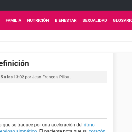
FAMILIA
NUTRICIÓN
BIENESTAR
SEXUALIDAD
GLOSARI
efinición
5 a las 13:02
por
Jean-François Pillou
.
 que se traduce por una aceleración del
ritmo
ervioso simpático
. El paciente nota que su
corazón