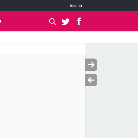
Idioma
O