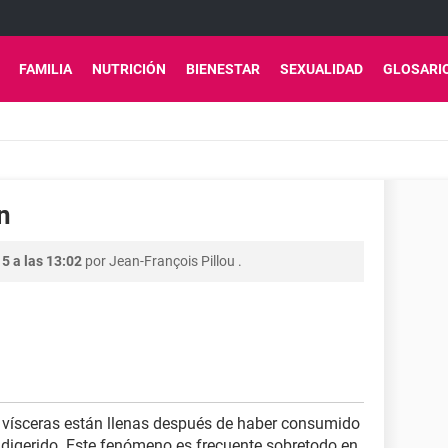
FAMILIA
NUTRICIÓN
BIENESTAR
SEXUALIDAD
GLOSARI
n
5 a las 13:02
por
Jean-François Pillou
.
vísceras están llenas después de haber consumido
digerido. Este fenómeno es frecuente sobretodo en