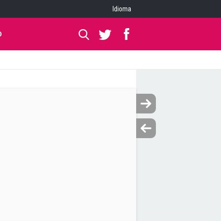
Idioma
O