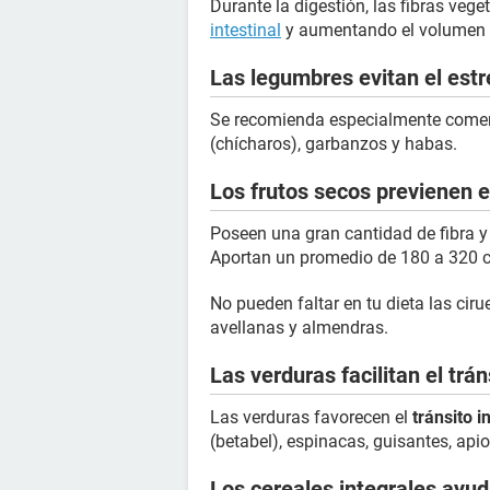
Durante la digestión, las fibras vege
intestinal
y aumentando el volumen d
Las legumbres evitan el est
Se recomienda especialmente comer l
(chícharos), garbanzos y habas.
Los frutos secos previenen e
Poseen una gran cantidad de fibra y
Aportan un promedio de 180 a 320 c
No pueden faltar en tu dieta las cir
avellanas y almendras.
Las verduras facilitan el trán
Las verduras favorecen el
tránsito i
(betabel), espinacas, guisantes, apio
Los cereales integrales ayud