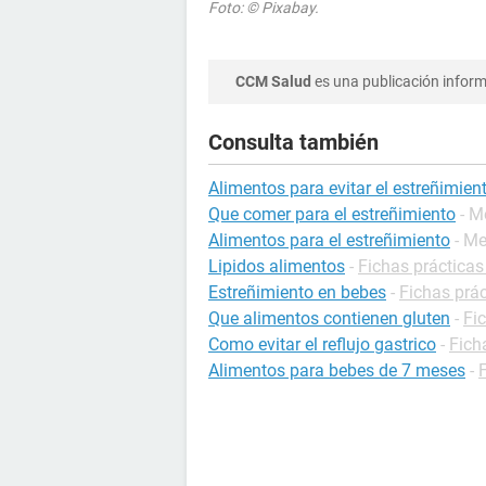
Foto: © Pixabay.
CCM Salud
es una publicación informa
Consulta también
Alimentos para evitar el estreñimien
Que comer para el estreñimiento
- M
Alimentos para el estreñimiento
- Me
Lipidos alimentos
-
Fichas prácticas
Estreñimiento en bebes
-
Fichas prác
Que alimentos contienen gluten
-
Fic
Como evitar el reflujo gastrico
-
Fich
Alimentos para bebes de 7 meses
-