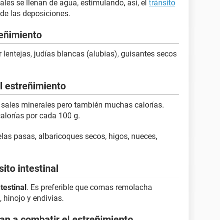
tales se llenan de agua, estimulando, así, el
tránsito
e las deposiciones.
reñimiento
entejas, judías blancas (alubias), guisantes secos
l estreñimiento
 sales minerales pero también muchas calorías.
alorías por cada 100 g.
uelas pasas, albaricoques secos, higos, nueces,
sito intestinal
ntestinal
. Es preferible que comas remolacha
, hinojo y endivias.
an a combatir el estreñimiento