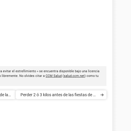
evitar el estreñimiento » se encuentra disponible bajo una licencia
o libremente. No olvides citar a
CCM Salud
(
salud.ccm.net
) como tu
de la
Perder 2 ó 3 kilos antes de las fiestas de fin
de año