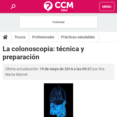
MENU
INICIO
FOROS
Trucos
Profesionales
Prácticas saludables
SALUD
La colonoscopia: técnica y
preparación
FAMILIA
Última actualización:
19 de mayo de 2014 a las 09:27
por
Dra.
NUTRICIÓN
Marta Marnet
.
BIENESTAR
SEXUALIDAD
GLOSARIO