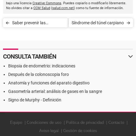
bajo una licencia
Creative Commons
. Puedes copiarlo o modificarlo libremente.
No olvides citar a
CCM Salud
(
salud.ccm.net
) como tu fuente de información.
Saber prevenir las
Síndrome del túnel carpiano
enfermedades
CONSULTA TAMBIÉN
Biopsia de endometrio: indicaciones
Después de la colonoscopia foro
Anatomía y funciones del aparato digestivo
Gasometría arterial: análisis de gases en la sangre
Signo de Murphy - Definición
Equipo
Condiciones de uso
Política de privacidad
Contacto
Aviso legal
Gestión de cookies