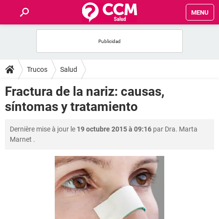
MENU
INICIO
FORUMS
Trucos
Salud
SALUD
Fractura de la nariz: causas,
síntomas y tratamiento
FAMILIA
Dernière mise à jour le
19 octubre 2015 à 09:16
par
Dra. Marta
NUTRICIÓN
Marnet
.
BIENESTAR
SEXUALIDAD
GLOSARIO