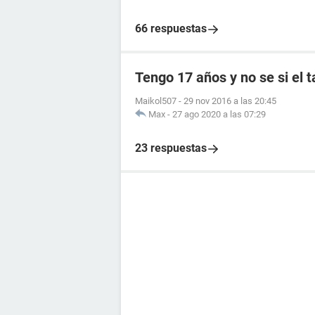
66 respuestas
Tengo 17 años y no se si el 
Maikol507
-
29 nov 2016 a las 20:45
Max
-
27 ago 2020 a las 07:29
23 respuestas