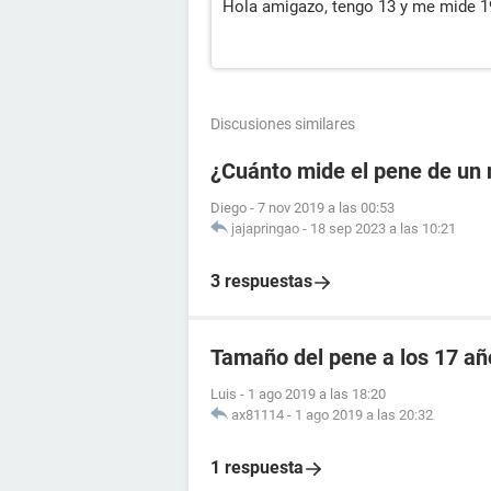
Hola amigazo, tengo 13 y me mide 1
Discusiones similares
¿Cuánto mide el pene de un 
Diego
-
7 nov 2019 a las 00:53
jajapringao
-
18 sep 2023 a las 10:21
3 respuestas
Tamaño del pene a los 17 añ
Luis
-
1 ago 2019 a las 18:20
ax81114
-
1 ago 2019 a las 20:32
1 respuesta