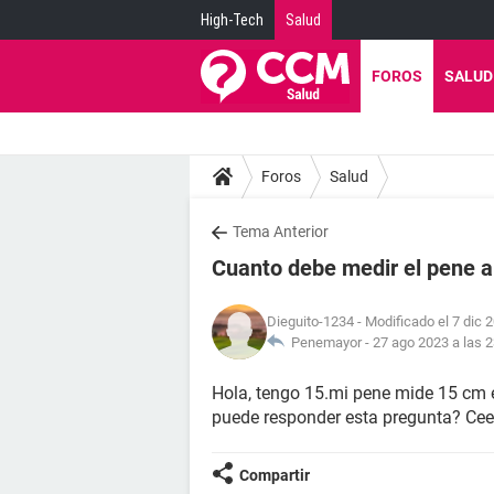
High-Tech
Salud
FOROS
SALUD
Foros
Salud
Tema Anterior
Cuanto debe medir el pene a
Dieguito-1234
- Modificado el 7 dic 
Penemayor -
27 ago 2023 a las 2
Hola, tengo 15.mi pene mide 15 cm e
puede responder esta pregunta? Cee
Compartir