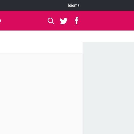
Idioma
O