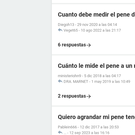
Cuanto debe medir el pene d
Diegoh13
-
29 nov 2020 a las 04:14
Veget65
-
10 ago 2022 a las 21:17
6 respuestas
Cuánto le mide el pene a un 
ministeriohn9
-
5 dic 2018 a las 04:17
DRA. MARNET
-
1 may 2019 a las 10:49
2 respuestas
Quiero agrandar mi pene ten
Pablein666
-
12 dic 2017 a las 20:53
...
-
12 sep 2023 a las 16:16