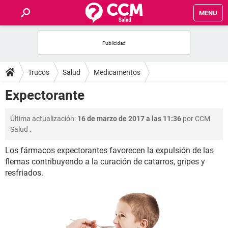
MENU
INICIO
FOROS
Trucos
Salud
Medicamentos
SALUD
Expectorante
FAMILIA
Última actualización:
16 de marzo de 2017 a las 11:36
por
CCM
Salud
.
NUTRICIÓN
Los fármacos expectorantes favorecen la expulsión de las
flemas contribuyendo a la curación de catarros, gripes y
BIENESTAR
resfriados.
SEXUALIDAD
GLOSARIO