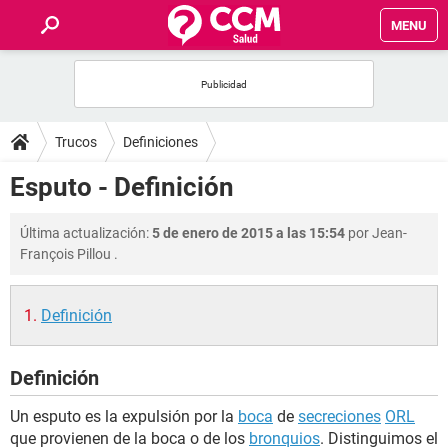
MENU
INICIO
FOROS
Trucos
Definiciones
SALUD
Esputo - Definición
FAMILIA
Última actualización:
5 de enero de 2015 a las 15:54
por
Jean-
François Pillou
.
NUTRICIÓN
Definición
BIENESTAR
Definición
SEXUALIDAD
Un esputo es la expulsión por la
boca
de
secreciones
ORL
GLOSARIO
que provienen de la boca o de los
bronquios
. Distinguimos el