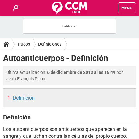
MENU
INICIO
FOROS
Trucos
Definiciones
SALUD
Autoanticuerpos - Definición
FAMILIA
Última actualización:
6 de diciembre de 2013 a las 16:49
por
Jean-François Pillou
.
NUTRICIÓN
Definición
BIENESTAR
Definición
SEXUALIDAD
Los autoanticuerpos son anticuerpos que aparecen en la
GLOSARIO
sangre y que luchan contra las células del propio cuerpo.