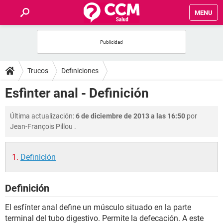
MENU
INICIO
FOROS
Trucos
Definiciones
SALUD
Esfìnter anal - Definición
FAMILIA
Última actualización:
6 de diciembre de 2013 a las 16:50
por
Jean-François Pillou
.
NUTRICIÓN
Definición
BIENESTAR
Definición
SEXUALIDAD
El esfínter anal define un músculo situado en la parte
GLOSARIO
terminal del tubo digestivo. Permite la defecación. A este