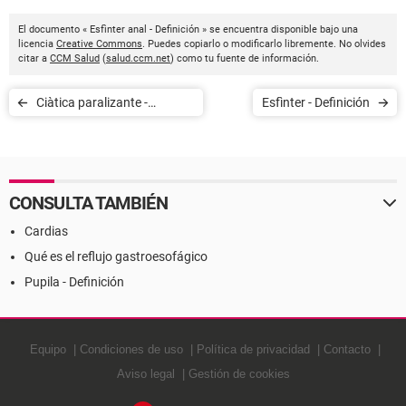
El documento « Esfìnter anal - Definición » se encuentra disponible bajo una
licencia
Creative Commons
. Puedes copiarlo o modificarlo libremente. No olvides
citar a
CCM Salud
(
salud.ccm.net
) como tu fuente de información.
Ciàtica paralizante -
Esfìnter - Definición
Definición
CONSULTA TAMBIÉN
Cardias
Qué es el reflujo gastroesofágico
Pupila - Definición
Equipo
Condiciones de uso
Política de privacidad
Contacto
Aviso legal
Gestión de cookies