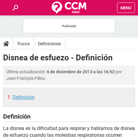
MENU
INICIO
FOROS
Trucos
Definiciones
SALUD
Disnea de esfuezo - Definición
FAMILIA
Última actualización:
6 de diciembre de 2013 a las 16:52
por
Jean-François Pillou
.
NUTRICIÓN
Definición
BIENESTAR
Definición
SEXUALIDAD
La disnea es la dificultad para respirar y hablamos de disnea
GLOSARIO
de esfuerzo cuando las molestias respiratorias ocurren