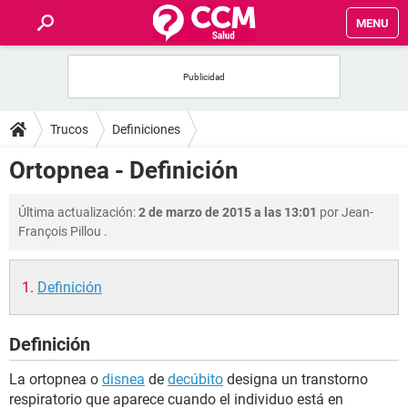
MENU
INICIO
FOROS
Trucos
Definiciones
SALUD
Ortopnea - Definición
FAMILIA
Última actualización:
2 de marzo de 2015 a las 13:01
por
Jean-
François Pillou
.
NUTRICIÓN
Definición
BIENESTAR
Definición
SEXUALIDAD
La ortopnea o
disnea
de
decúbito
designa un transtorno
GLOSARIO
respiratorio que aparece cuando el individuo está en