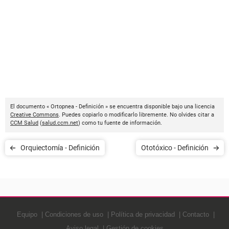
El documento « Ortopnea - Definición » se encuentra disponible bajo una licencia
Creative Commons
. Puedes copiarlo o modificarlo libremente. No olvides citar a
CCM Salud
(
salud.ccm.net
) como tu fuente de información.
Orquiectomía - Definición
Ototóxico - Definición
Equipo
Condiciones de uso
Política de privacidad
Contacto
Aviso legal
Gestión de cookies