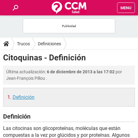
MENU
INICIO
FOROS
Trucos
Definiciones
SALUD
Citoquinas - Definición
FAMILIA
Última actualización:
6 de diciembre de 2013 a las 17:02
por
Jean-François Pillou
.
NUTRICIÓN
Definición
BIENESTAR
Definición
SEXUALIDAD
Las citocinas son glicoproteínas, moléculas que están
GLOSARIO
compuestas a la vez por glúcidos y por proteínas. Algunos