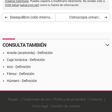
Creative Commons
. Puedes copiarlo o modificarlo libremente. No olvides citar a
CCM Salud
(
salud.ccm.net
) como tu fuente de información.
Desequilibrio (oído interno) -
Cistoscopia urinaria -
Definición
Definición
CONSULTA TAMBIÉN
Areola (anatomía) - Definición
Caja torácica - Definición
Ano - Definición
Fémur - Definición
Húmero - Definición
Equipo
Condiciones de uso
Política de privacidad
Contacto
Aviso legal
Gestión de cookies