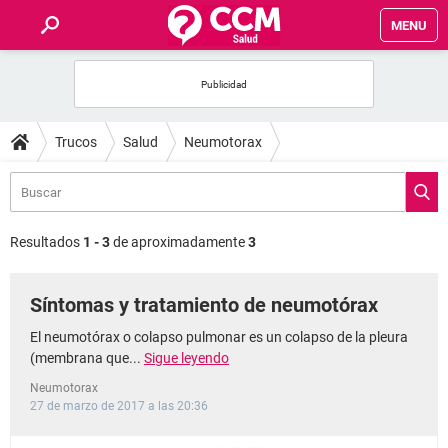
MENU
INICIO
FOROS
Trucos
Salud
Neumotorax
SALUD
FAMILIA
Resultados
1 - 3
de aproximadamente
3
NUTRICIÓN
Síntomas y tratamiento de neumotórax
BIENESTAR
El neumotórax o colapso pulmonar es un colapso de la pleura
(membrana que...
Sigue leyendo
SEXUALIDAD
Neumotorax
27 de marzo de 2017 a las 20:36
GLOSARIO