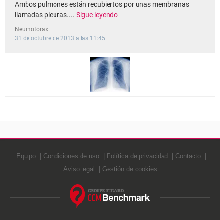
Ambos pulmones están recubiertos por unas membranas
llamadas pleuras....
Sigue leyendo
Neumotorax
31 de octubre de 2013 a las 11:45
Equipo
Condiciones de uso
Política de privacidad
Contacto
Aviso legal
Gestión de cookies