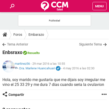
MENU
INICIO
FOROS
Foros
Embarazo
SALUD
Tema Anterior
Siguiente Tema
Enbsraxo
Resuelto
FAMILIA
martinez56
- 29 mar 2016 a las 10:55
NUTRICIÓN
Dra. Marlene Huancahuari
-
4 may 2016 a las 02:30
Hola, soy marido me gustaría que me dijais soy irregular me
BIENESTAR
vino el 25 33 29 y me dura 7 días cuando seria la ovulavion
SEXUALIDAD
Compartir
GLOSARIO