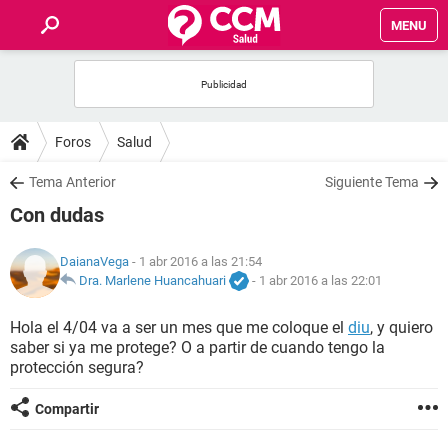
MENU
INICIO
FOROS
Foros
Salud
SALUD
Tema Anterior
Siguiente Tema
Con dudas
FAMILIA
DaianaVega
- 1 abr 2016 a las 21:54
NUTRICIÓN
Dra. Marlene Huancahuari
-
1 abr 2016 a las 22:01
Hola el 4/04 va a ser un mes que me coloque el
diu
, y quiero
BIENESTAR
saber si ya me protege? O a partir de cuando tengo la
protección segura?
SEXUALIDAD
Compartir
GLOSARIO