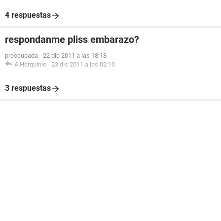
4 respuestas
respondanme pliss embarazo?
preocupada
-
22 dic 2011 a las 18:18
A.Herquinio
-
23 dic 2011 a las 02:10
3 respuestas