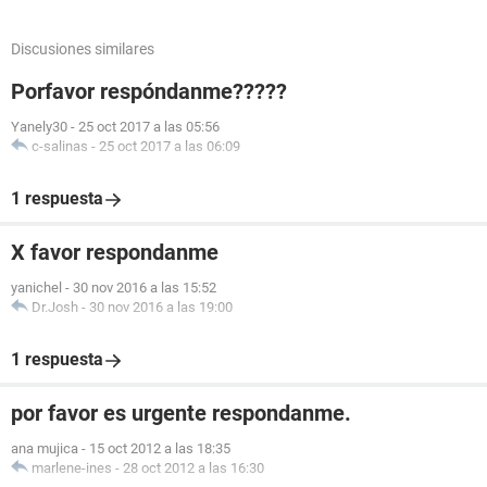
Discusiones similares
Porfavor respóndanme?????
Yanely30
-
25 oct 2017 a las 05:56
c-salinas
-
25 oct 2017 a las 06:09
1 respuesta
X favor respondanme
yanichel
-
30 nov 2016 a las 15:52
Dr.Josh
-
30 nov 2016 a las 19:00
1 respuesta
por favor es urgente respondanme.
ana mujica
-
15 oct 2012 a las 18:35
marlene-ines
-
28 oct 2012 a las 16:30