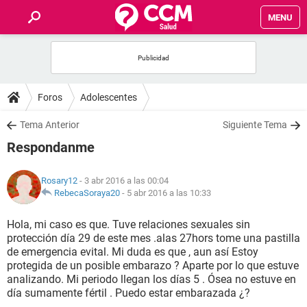
MENU
INICIO
FOROS
Foros
Adolescentes
SALUD
Tema Anterior
Siguiente Tema
Respondanme
FAMILIA
Rosary12
- 3 abr 2016 a las 00:04
NUTRICIÓN
RebecaSoraya20
-
5 abr 2016 a las 10:33
Hola, mi caso es que. Tuve relaciones sexuales sin
BIENESTAR
protección día 29 de este mes .alas 27hors tome una pastilla
de emergencia evital. Mi duda es que , aun así Estoy
SEXUALIDAD
protegida de un posible embarazo ? Aparte por lo que estuve
analizando. Mi periodo llegan los días 5 . Ósea no estuve en
día sumamente fértil . Puedo estar embarazada ¿?
GLOSARIO