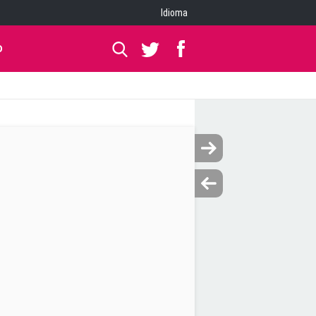
Idioma
O