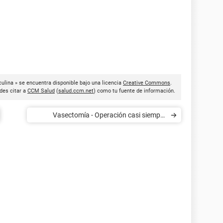
ulina » se encuentra disponible bajo una licencia
Creative Commons
.
des citar a
CCM Salud
(
salud.ccm.net
) como tu fuente de información.
Vasectomía - Operación casi siempre
irreversible