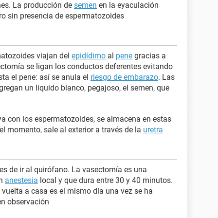
nes. La producción de
semen
en la eyaculación
ro sin presencia de espermatozoides
atozoides viajan del
epidídimo
al
pene
gracias a
ectomía se ligan los conductos deferentes evitando
ta el pene: así se anula el
riesgo de embarazo
. Las
gregan un líquido blanco, pegajoso, el semen, que
ya con los espermatozoides, se almacena en estas
el momento, sale al exterior a través de la
uretra
es de ir al quirófano. La vasectomía es una
on
anestesia
local y que dura entre 30 y 40 minutos.
a vuelta a casa es el mismo día una vez se ha
en observación