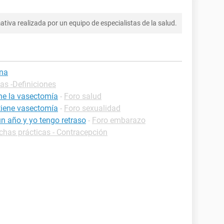
tiva realizada por un equipo de especialistas de la salud.
ina
as -Definiciones
ene la vasectomía
-
Foro salud
tiene vasectomía
-
Foro sexualidad
un año y yo tengo retraso
-
Foro embarazo
chas prácticas - Contracepción