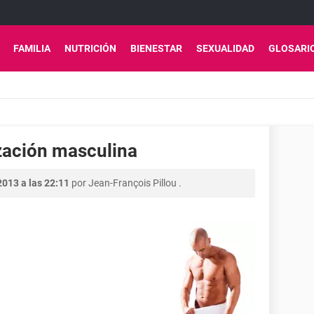
FAMILIA
NUTRICIÓN
BIENESTAR
SEXUALIDAD
GLOSARI
ización masculina
2013 a las 22:11
por
Jean-François Pillou
.