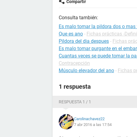
Compartir
Consulta también:
Es malo tomar la pildora dos o mas 
Que es ano
-
Fichas prácticas -Defin
Pildora del dia despues
-
Fichas prá
Es malo tomar purgante en el emba
Cuantas veces se puede tomar la pas
Contracepción
Músculo elevador del ano
-
Fichas p
1 respuesta
RESPUESTA 1 / 1
Carolinachavez22
7 abr 2016 a las 17:54